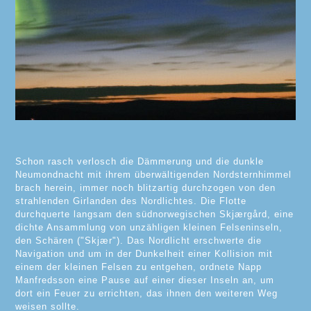
Schon rasch verlosch die Dämmerung und die dunkle
Neumondnacht mit ihrem überwältigenden Nordsternhimmel
brach herein, immer noch blitzartig durchzogen von den
strahlenden Girlanden des Nordlichtes. Die Flotte
durchquerte langsam den südnorwegischen Skjærgård, eine
dichte Ansammlung von unzähligen kleinen Felseninseln,
den Schären ("Skjær"). Das Nordlicht erschwerte die
Navigation und um in der Dunkelheit einer Kollision mit
einem der kleinen Felsen zu entgehen, ordnete Napp
Manfredsson eine Pause auf einer dieser Inseln an, um
dort ein Feuer zu errichten, das ihnen den weiteren Weg
weisen sollte.