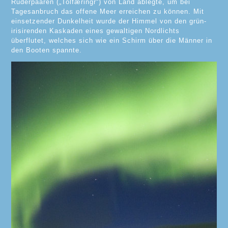
Ruderpaaren („Tolfæringr“) von Land ablegte, um bei
Tagesanbruch das offene Meer erreichen zu können. Mit
einsetzender Dunkelheit wurde der Himmel von den grün-
irisirenden Kaskaden eines gewaltigen Nordlichts
überflutet, welches sich wie ein Schirm über die Männer in
den Booten spannte.