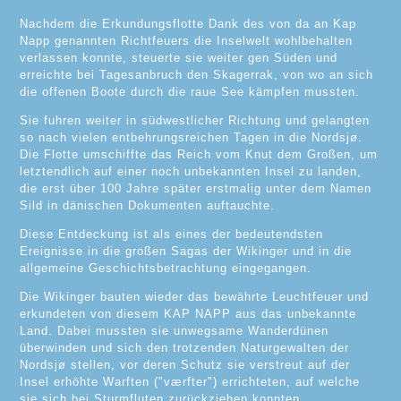
Nachdem die Erkundungsflotte Dank des von da an Kap
Napp genannten Richtfeuers die Inselwelt wohlbehalten
verlassen konnte, steuerte sie weiter gen Süden und
erreichte bei Tagesanbruch den Skagerrak, von wo an sich
die offenen Boote durch die raue See kämpfen mussten.
Sie fuhren weiter in südwestlicher Richtung und gelangten
so nach vielen entbehrungsreichen Tagen in die Nordsjø.
Die Flotte umschiffte das Reich vom Knut dem Großen, um
letztendlich auf einer noch unbekannten Insel zu landen,
die erst über 100 Jahre später erstmalig unter dem Namen
Sild in dänischen Dokumenten auftauchte.
Diese Entdeckung ist als eines der bedeutendsten
Ereignisse in die großen Sagas der Wikinger und in die
allgemeine Geschichtsbetrachtung eingegangen.
Die Wikinger bauten wieder das bewährte Leuchtfeuer und
erkundeten von diesem KAP NAPP aus das unbekannte
Land. Dabei mussten sie unwegsame Wanderdünen
überwinden und sich den trotzenden Naturgewalten der
Nordsjø stellen, vor deren Schutz sie verstreut auf der
Insel erhöhte Warften ("værfter") errichteten, auf welche
sie sich bei Sturmfluten zurückziehen konnten.